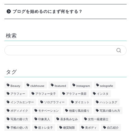
ブログを始めるのにまず何をする？
検索
タグ
Beauty
clubhouse
featured
Instagram
solografie
アラフォー
アラフォー女子
アラフォー美容
インスタ
インフルエンサー
ソログラフィー
ダイエット
ハッシュタグ
ボディメイク
モチベーション
他撮り風自撮り
写真の撮られ方
写真の撮り方
印象美人
喜多島みなみ
女性一級建築士
手帳の使い方
筋トレ女子
糖質制限
美ボディ
自己紹介