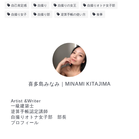
自己肯定感
自撮り
自撮りの女王
自撮りオトナ女子部
自撮り女子
自撮り部
逆算手帳の使い方
食事
喜多島みなみ｜MINAMI KITAJIMA
一級建築士
Artist &Writer
一級建築士
逆算手帳認定講師
自撮りオトナ女子部 部長
プロフィール
BLOG