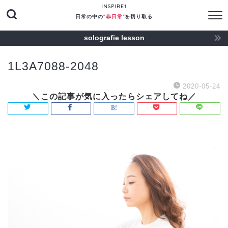
INSPIRE1
日常の中の
"非日常“
を切り取る
solografie lesson
1L3A7088-2048
2020-05-24