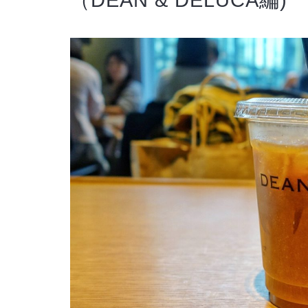
（DEAN & DELUCA編)