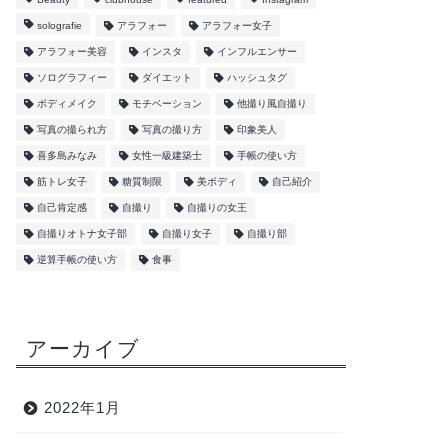
solografie
アラフォー
アラフォー女子
アラフォー美容
インスタ
インフルエンサー
ソログラフィー
ダイエット
ハッシュタグ
ボディメイク
モチベーション
他撮り風自撮り
写真の撮られ方
写真の撮り方
印象美人
喜多島みなみ
女性一級建築士
手帳の使い方
筋トレ女子
糖質制限
美ボディ
自己紹介
自己肯定感
自撮り
自撮りの女王
自撮りオトナ女子部
自撮り女子
自撮り部
逆算手帳の使い方
食事
アーカイブ
2022年1月