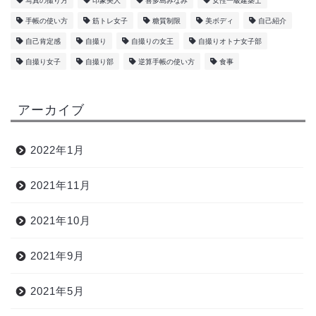
写真の撮り方
印象美人
喜多島みなみ
女性一級建築士
手帳の使い方
筋トレ女子
糖質制限
美ボディ
自己紹介
自己肯定感
自撮り
自撮りの女王
自撮りオトナ女子部
自撮り女子
自撮り部
逆算手帳の使い方
食事
アーカイブ
2022年1月
2021年11月
2021年10月
2021年9月
2021年5月