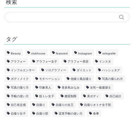
検索
タグ
Beauty
clubhouse
featured
Instagram
solografie
アラフォー
アラフォー女子
アラフォー美容
インスタ
インフルエンサー
ソログラフィー
ダイエット
ハッシュタグ
ボディメイク
モチベーション
他撮り風自撮り
写真の撮られ方
写真の撮り方
印象美人
喜多島みなみ
女性一級建築士
手帳の使い方
筋トレ女子
糖質制限
美ボディ
自己紹介
自己肯定感
自撮り
自撮りの女王
自撮りオトナ女子部
自撮り女子
自撮り部
逆算手帳の使い方
食事