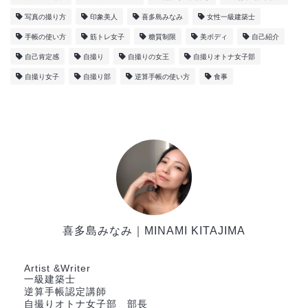
写真の撮り方
印象美人
喜多島みなみ
女性一級建築士
手帳の使い方
筋トレ女子
糖質制限
美ボディ
自己紹介
自己肯定感
自撮り
自撮りの女王
自撮りオトナ女子部
自撮り女子
自撮り部
逆算手帳の使い方
食事
喜多島みなみ｜MINAMI KITAJIMA
一級建築士
Artist &Writer
一級建築士
逆算手帳認定講師
自撮りオトナ女子部 部長