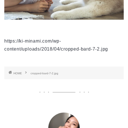
https://ki-minami.com/wp-
content/uploads/2018/04/cropped-bard-7-2.jpg
HOME
cropped-bard-7-2.jpg