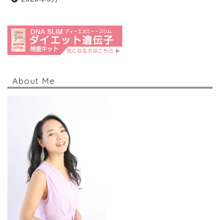
About Me