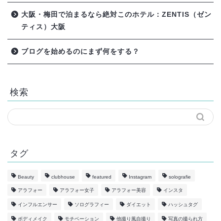
大阪・梅田で泊まるなら絶対このホテル：ZENTIS（ゼン
ティス）大阪
ブログを始めるのにまず何をする？
検索
タグ
Beauty
clubhouse
featured
Instagram
solografie
アラフォー
アラフォー女子
アラフォー美容
インスタ
インフルエンサー
ソログラフィー
ダイエット
ハッシュタグ
ボディメイク
モチベーション
他撮り風自撮り
写真の撮られ方