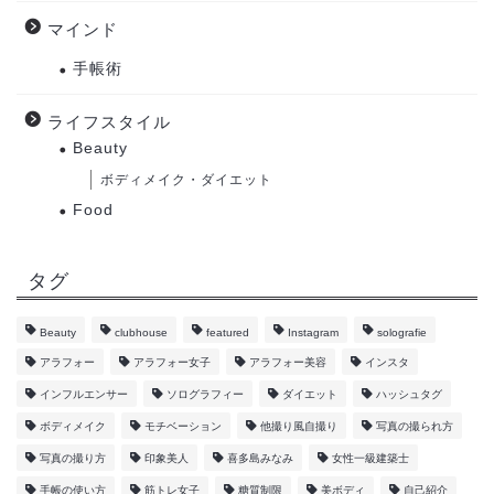
マインド
手帳術
ライフスタイル
Beauty
ボディメイク・ダイエット
Food
タグ
Beauty
clubhouse
featured
Instagram
solografie
アラフォー
アラフォー女子
アラフォー美容
インスタ
インフルエンサー
ソログラフィー
ダイエット
ハッシュタグ
ボディメイク
モチベーション
他撮り風自撮り
写真の撮られ方
写真の撮り方
印象美人
喜多島みなみ
女性一級建築士
手帳の使い方
筋トレ女子
糖質制限
美ボディ
自己紹介