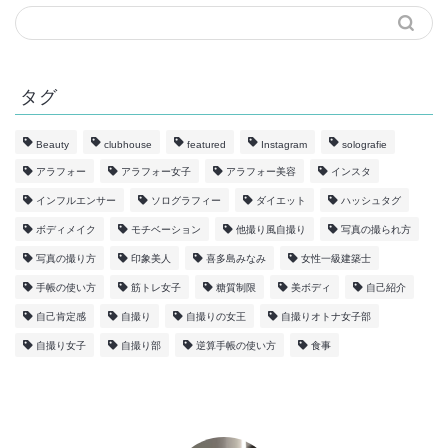
タグ
Beauty
clubhouse
featured
Instagram
solografie
アラフォー
アラフォー女子
アラフォー美容
インスタ
インフルエンサー
ソログラフィー
ダイエット
ハッシュタグ
ボディメイク
モチベーション
他撮り風自撮り
写真の撮られ方
写真の撮り方
印象美人
喜多島みなみ
女性一級建築士
手帳の使い方
筋トレ女子
糖質制限
美ボディ
自己紹介
自己肯定感
自撮り
自撮りの女王
自撮りオトナ女子部
自撮り女子
自撮り部
逆算手帳の使い方
食事