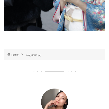
HOME
img_0582.jpg