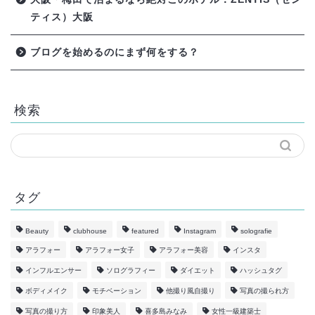
ティス）大阪
ブログを始めるのにまず何をする？
検索
タグ
Beauty
clubhouse
featured
Instagram
solografie
アラフォー
アラフォー女子
アラフォー美容
インスタ
インフルエンサー
ソログラフィー
ダイエット
ハッシュタグ
ボディメイク
モチベーション
他撮り風自撮り
写真の撮られ方
写真の撮り方
印象美人
喜多島みなみ
女性一級建築士