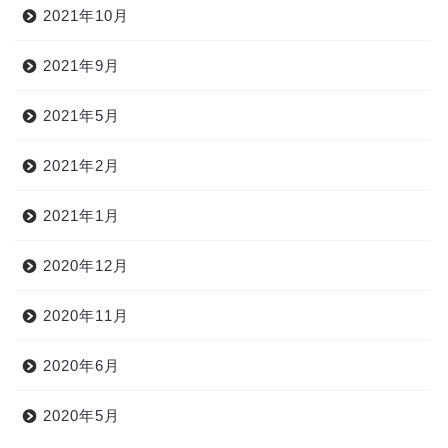
2021年10月
2021年9月
2021年5月
2021年2月
2021年1月
2020年12月
2020年11月
2020年6月
2020年5月