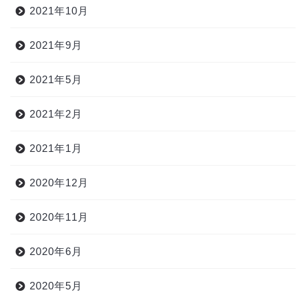
2021年10月
2021年9月
2021年5月
2021年2月
2021年1月
2020年12月
2020年11月
2020年6月
2020年5月