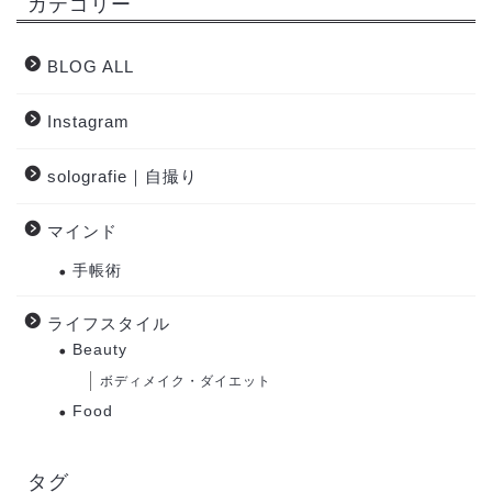
カテゴリー
BLOG ALL
Instagram
solografie｜自撮り
マインド
手帳術
ライフスタイル
Beauty
ボディメイク・ダイエット
Food
タグ