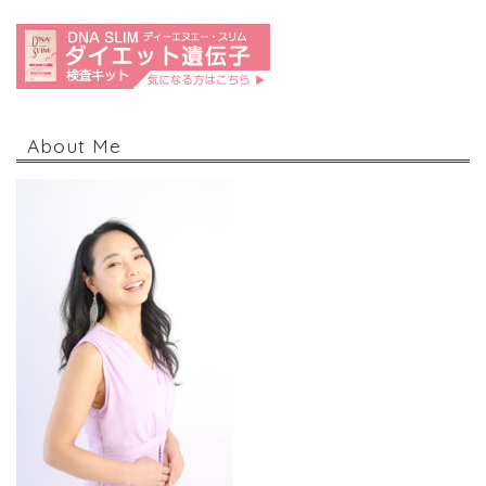
About Me