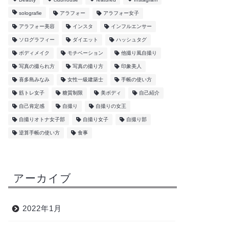
solografie
アラフォー
アラフォー女子
アラフォー美容
インスタ
インフルエンサー
ソログラフィー
ダイエット
ハッシュタグ
ボディメイク
モチベーション
他撮り風自撮り
写真の撮られ方
写真の撮り方
印象美人
喜多島みなみ
女性一級建築士
手帳の使い方
筋トレ女子
糖質制限
美ボディ
自己紹介
自己肯定感
自撮り
自撮りの女王
自撮りオトナ女子部
自撮り女子
自撮り部
逆算手帳の使い方
食事
アーカイブ
2022年1月