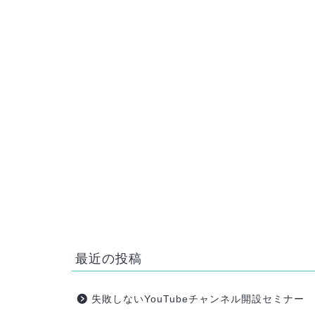
HOME
img_5814.jpg
最近の投稿
失敗しないYouTubeチャンネル開設セミナー