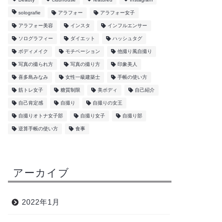
solografie
アラフォー
アラフォー女子
アラフォー美容
インスタ
インフルエンサー
ソログラフィー
ダイエット
ハッシュタグ
ボディメイク
モチベーション
他撮り風自撮り
写真の撮られ方
写真の撮り方
印象美人
喜多島みなみ
女性一級建築士
手帳の使い方
筋トレ女子
糖質制限
美ボディ
自己紹介
自己肯定感
自撮り
自撮りの女王
自撮りオトナ女子部
自撮り女子
自撮り部
逆算手帳の使い方
食事
アーカイブ
2022年1月