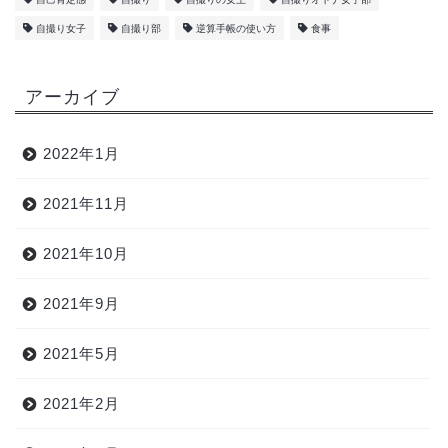
自撮り女子
自撮り部
逆算手帳の使い方
食事
アーカイブ
2022年1月
2021年11月
2021年10月
2021年9月
2021年5月
2021年2月