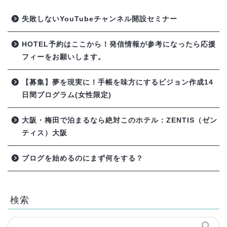
失敗しないYouTubeチャンネル開設セミナー
HOTEL予約はここから！発信情報が参考になったら応援
フィーをお願いします。
【募集】夢を現実に！手帳を味方にするビジョン作成14
日間プログラム(女性限定)
大阪・梅田で泊まるなら絶対このホテル：ZENTIS（ゼン
ティス）大阪
ブログを始めるのにまず何をする？
検索