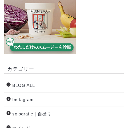
カテゴリー
BLOG ALL
Instagram
solografie｜自撮り