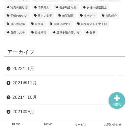
写真の撮り方
印象美人
喜多島みなみ
女性一級建築士
手帳の使い方
筋トレ女子
糖質制限
美ボディ
自己紹介
BLOG
自己肯定感
自撮り
自撮りの女王
自撮りオトナ女子部
自撮り女子
自撮り部
逆算手帳の使い方
食事
HOME
アーカイブ
サービス
2022年1月
お問い合わせ
2021年11月
2021年10月
MENU
2021年9月
BLOG
HOME
サービス
お問い合わせ
2021年5月