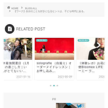
HOME
BLOG ALL
【ワーク】自分のことを好きになるヒントは、子ども時代にある。
RELATED POST
 ALL
BLOG ALL
BLOG ALL
lografie （自撮り）オ
《体験レポ》お花の定期
2021年最強開運日（
ダーメイドレッスン｜
便Bloomee LIFE （ブル
16日）の過ごし方｜
し込み...
ーミー ラ...
ま、気がとてもいい..
2021-05-09
2020-12-29
2021-
PR