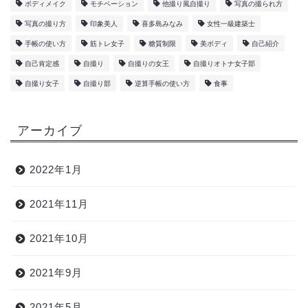
ボディメイク
モチベーション
他撮り風自撮り
写真の撮られ方
写真の撮り方
印象美人
喜多島みなみ
女性一級建築士
手帳の使い方
筋トレ女子
糖質制限
美ボディ
自己紹介
自己肯定感
自撮り
自撮りの女王
自撮りオトナ女子部
自撮り女子
自撮り部
逆算手帳の使い方
食事
アーカイブ
2022年1月
2021年11月
2021年10月
2021年9月
2021年5月