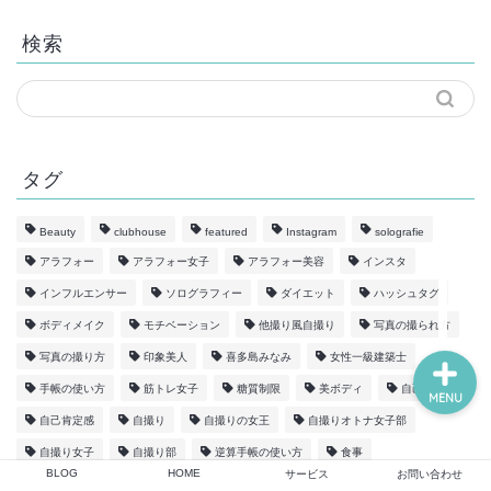
検索
BLOG
HOME
タグ
サービス
Beauty
clubhouse
featured
Instagram
solografie
アラフォー
アラフォー女子
アラフォー美容
インスタ
お問い合わせ
インフルエンサー
ソログラフィー
ダイエット
ハッシュタグ
ボディメイク
モチベーション
他撮り風自撮り
写真の撮られ方
写真の撮り方
印象美人
喜多島みなみ
女性一級建築士
手帳の使い方
筋トレ女子
糖質制限
美ボディ
自己紹介
MENU
自己肯定感
自撮り
自撮りの女王
自撮りオトナ女子部
自撮り女子
自撮り部
逆算手帳の使い方
食事
BLOG
HOME
サービス
お問い合わせ