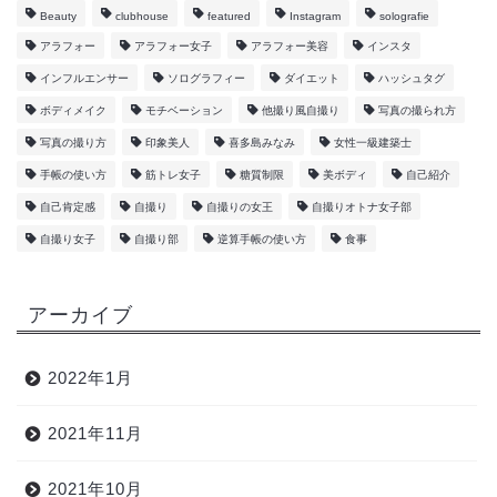
Beauty
clubhouse
featured
Instagram
solografie
アラフォー
アラフォー女子
アラフォー美容
インスタ
インフルエンサー
ソログラフィー
ダイエット
ハッシュタグ
ボディメイク
モチベーション
他撮り風自撮り
写真の撮られ方
写真の撮り方
印象美人
喜多島みなみ
女性一級建築士
手帳の使い方
筋トレ女子
糖質制限
美ボディ
自己紹介
自己肯定感
自撮り
自撮りの女王
自撮りオトナ女子部
自撮り女子
自撮り部
逆算手帳の使い方
食事
アーカイブ
2022年1月
2021年11月
2021年10月