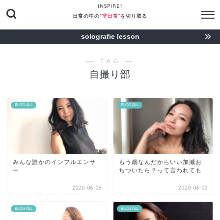
INSPIRE1
日常の中の
"非日常“
を切り取る
solografie lesson
― TAG ―
自撮り部
BLOG ALL
BLOG ALL
みんな誰かのインフルエンサ
もう歳なんだからいい加減お
ー
ちついたら？って言われても
2020-06-06
2020-06-05
BLOG ALL
BLOG ALL