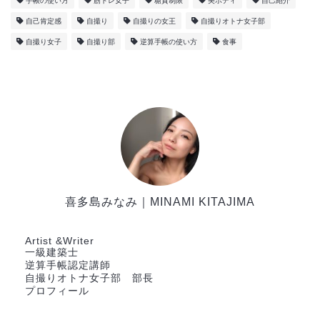
手帳の使い方
筋トレ女子
糖質制限
美ボディ
自己紹介
自己肯定感
自撮り
自撮りの女王
自撮りオトナ女子部
自撮り女子
自撮り部
逆算手帳の使い方
食事
喜多島みなみ｜MINAMI KITAJIMA
一級建築士
Artist &Writer
一級建築士
逆算手帳認定講師
自撮りオトナ女子部 部長
プロフィール
BLOG