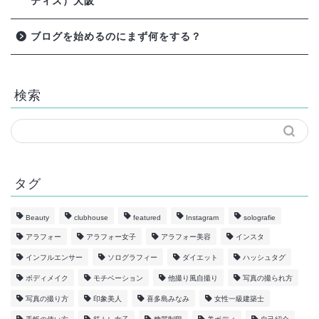
ティス）大阪
ブログを始めるのにまず何をする？
検索
タグ
Beauty
clubhouse
featured
Instagram
solografie
アラフォー
アラフォー女子
アラフォー美容
インスタ
インフルエンサー
ソログラフィー
ダイエット
ハッシュタグ
ボディメイク
モチベーション
他撮り風自撮り
写真の撮られ方
写真の撮り方
印象美人
喜多島みなみ
女性一級建築士