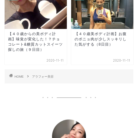
【４０歳からの美ボディ計
【４０歳美ボディ計画】お腹
画】味覚が変化した！？チョ
のポニョ肉が少しスッキリし
コレート&糖質カットスイーツ
た気がする（8日目）
探しの旅（９日目）
2020-11-11
2020-11-11
HOME
アラフォー美容