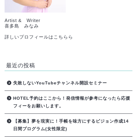
Artist & Writer
喜多島 みなみ
詳しいプロフィールはこちらら
最近の投稿
失敗しないYouTubeチャンネル開設セミナー
HOTEL予約はここから！発信情報が参考になったら応援
フィーをお願いします。
【募集】夢を現実に！手帳を味方にするビジョン作成14
日間プログラム(女性限定)