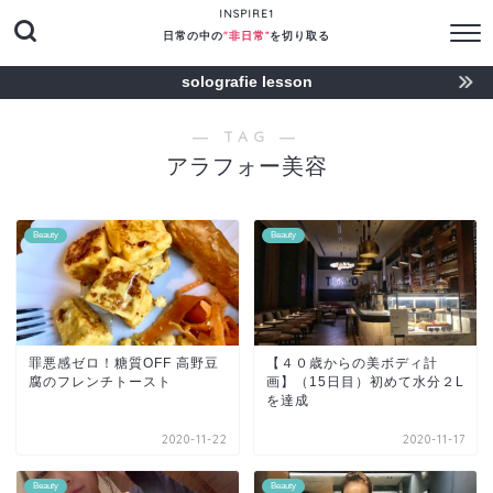
INSPIRE1
日常の中の
"非日常“
を切り取る
solografie lesson
― TAG ―
アラフォー美容
Beauty
Beauty
罪悪感ゼロ！糖質OFF 高野豆
【４０歳からの美ボディ計
腐のフレンチトースト
画】（15日目）初めて水分２L
を達成
2020-11-22
2020-11-17
Beauty
Beauty