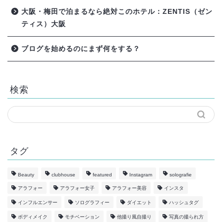
大阪・梅田で泊まるなら絶対このホテル：ZENTIS（ゼン
ティス）大阪
ブログを始めるのにまず何をする？
検索
タグ
Beauty
clubhouse
featured
Instagram
solografie
アラフォー
アラフォー女子
アラフォー美容
インスタ
インフルエンサー
ソログラフィー
ダイエット
ハッシュタグ
ボディメイク
モチベーション
他撮り風自撮り
写真の撮られ方